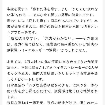
常識を覆す！ 「疲れた体を癒す」より、そもそも“疲れな
い体”を作る――そんな全く新しい発想の健康メソッド。
世の中には「疲れを癒す」商品があふれていますが、本
書が提案するのは、疲労の原因を根本から断ち切るとい
うアプローチです。
「最近疲れやすい」「気力がわかない」――その原因
は、努力不足ではなく、無意識に積み重ねている“筋肉の
無駄遣い（＝エネルギーの浪費）”かもしれません。
本書では、1万人以上の体の不調に向き合ってきた作業療
法士と、不調に悩まされてきたイラストレーターの2人が
タッグを組み、筋肉の無駄遣いをリセットする方法を楽
しくナビゲートします。
日常生活の「ムダな姿勢や動きのクセ」に気づき、体の
使い方を少し変えるだけで、疲労感は驚くほど軽減され
ます。
特別な運動は一切不要。視点の転換だけで、限られたエ