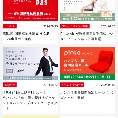
2024.09.25
2024.09.20
イベント
お知らせ メディア情報
第51回 国際福祉機器展 H.C.R.
P!nto Air が数量限定特別価格でシ
2024出展のご案内
ョップチャンネルに再登場！
2024.08.20
2024.08.09
お知らせ
イベント お知らせ
【8月24日(土)AM11:00～】
ハンズ名古屋期間限定セール（ハン
Makuake「体に添い続けるジャケ
ズメッセ）開催
ット＆パンツ」プロジェクトがスタ
ート！