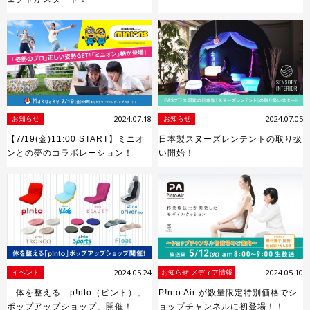
2024.07.18
2024.07.05
お知らせ
お知らせ
【7/19(金)11:00 START】ミニオ
日本製スヌーズレンテントの取り扱
ンとの夢のコラボレーション！
い開始！
2024.05.24
2024.05.10
イベント
お知らせ メディア情報
「体を整える「p!nto（ピント）」
P!nto Air が数量限定特別価格でシ
ポップアップショップ」開催！
ョップチャンネルに初登場！！