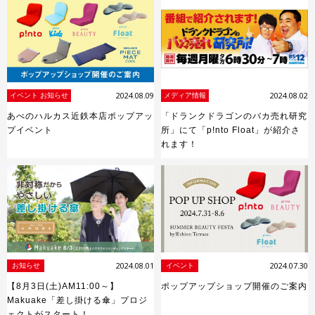
2024.08.09
2024.08.02
イベント お知らせ
メディア情報
あべのハルカス近鉄本店ポップアッ
「ドランクドラゴンのバカ売れ研究
プイベント
所」にて「p!nto Float」が紹介さ
れます！
2024.08.01
2024.07.30
お知らせ
イベント
【8月3日(土)AM11:00～】
ポップアップショップ開催のご案内
Makuake「差し掛ける傘」プロジ
ェクトがスタート！